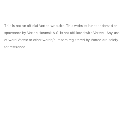
This is not an official Vortec web site. This website is not endorsed or
sponsored by Vortec Hasmak A.S. is not affiliated with Vortec . Any use
of word Vortec or other words/numbers registered by Vortec are solely
for reference.
asmak, Daniels Manufacturing Corporation Türkiye
Hasmak, Lester Electr
DMC) distribütörü seçildi. 02.04.2021
seçildi. 04.11.2019