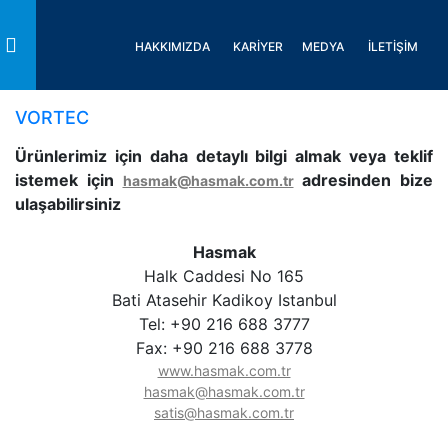
HAKKIMIZDA
KARİYER
MEDYA
İLETİŞİM
Toggle
VORTEC
Ürünlerimiz için daha detaylı bilgi almak veya teklif
istemek için
adresinden bize
hasmak@hasmak.com.tr
ulaşabilirsiniz
Hasmak
Halk Caddesi No 165
Bati Atasehir Kadikoy Istanbul
Tel: +90 216 688 3777
Fax: +90 216 688 3778
www.hasmak.com.tr
hasmak@hasmak.com.tr
satis@hasmak.com.tr