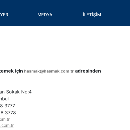
İYER
MEDYA
İLETİŞİM
istemek için
adresinden
hasmak@hasmak.com.tr
yan Sokak No:4
anbul
88 3777
88 3778
om.tr
com.tr