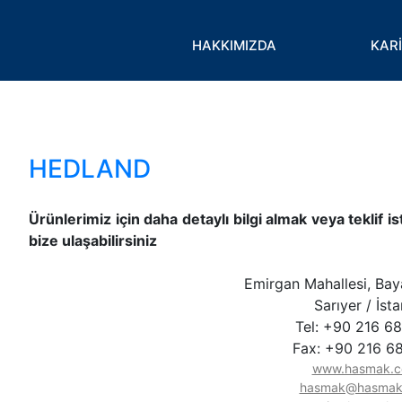
HAKKIMIZDA
KAR
HEDLAND
Ürünlerimiz için daha detaylı bilgi almak veya teklif 
bize ulaşabilirsiniz
Emirgan Mahallesi, Ba
Sarıyer / İst
Tel: +90 216 6
Fax: +90 216 6
www.hasmak.c
hasmak@hasmak.