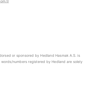
om.tr
 endorsed or sponsored by Hedland Hasmak A.S. is
er words/numbers registered by Hedland are solely