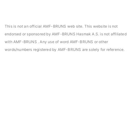
This is not an official AMF-BRUNS web site. This website is not
endorsed or sponsored by AMF-BRUNS Hasmak A.S. is not affiliated
with AMF-BRUNS . Any use of word AMF-BRUNS or other
words/numbers registered by AMF-BRUNS are solely for reference.
asmak, Daniels Manufacturing Corporation Türkiye
Hasmak, Lester Electr
DMC) distribütörü seçildi. 02.04.2021
seçildi. 04.11.2019