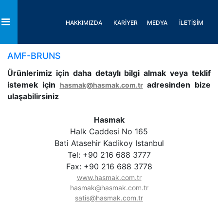
HAKKIMIZDA
KARİYER
MEDYA
İLETİŞİM
Toggle
AMF-BRUNS
Ürünlerimiz için daha detaylı bilgi almak veya teklif
istemek için
adresinden bize
hasmak@hasmak.com.tr
ulaşabilirsiniz
Hasmak
Halk Caddesi No 165
Bati Atasehir Kadikoy Istanbul
Tel: +90 216 688 3777
Fax: +90 216 688 3778
www.hasmak.com.tr
hasmak@hasmak.com.tr
satis@hasmak.com.tr