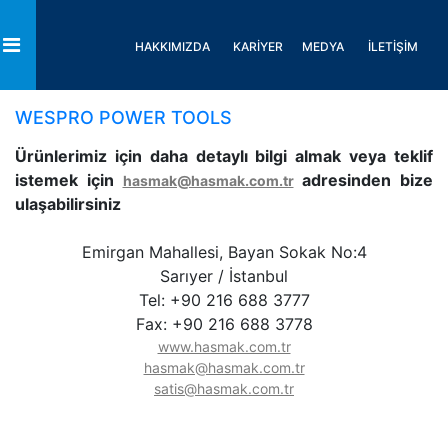
HAKKIMIZDA
KARİYER
MEDYA
İLETİŞİM
Toggle
WESPRO POWER TOOLS
Ürünlerimiz için daha detaylı bilgi almak veya teklif
istemek için
adresinden bize
hasmak@hasmak.com.tr
ulaşabilirsiniz
Emirgan Mahallesi, Bayan Sokak No:4
Sarıyer / İstanbul
Tel: +90 216 688 3777
Fax: +90 216 688 3778
www.hasmak.com.tr
hasmak@hasmak.com.tr
satis@hasmak.com.tr