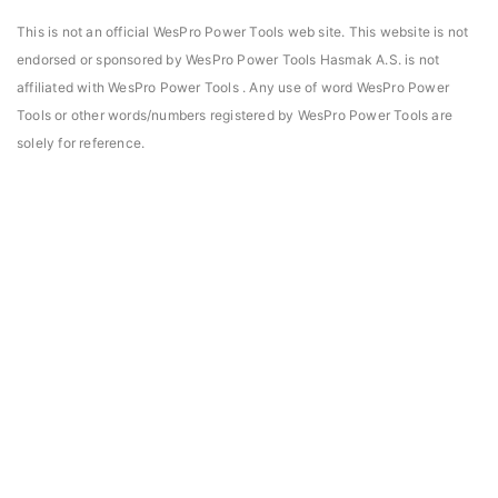
This is not an official WesPro Power Tools web site. This website is not
endorsed or sponsored by WesPro Power Tools Hasmak A.S. is not
affiliated with WesPro Power Tools . Any use of word WesPro Power
Tools or other words/numbers registered by WesPro Power Tools are
solely for reference.
asmak, Daniels Manufacturing Corporation Türkiye
Hasmak, Lester Electr
DMC) distribütörü seçildi. 02.04.2021
seçildi. 04.11.2019