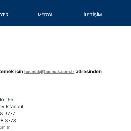
İYER
MEDYA
İLETİŞİM
istemek için
adresinden
hasmak@hasmak.com.tr
No 165
oy Istanbul
88 3777
88 3778
om.tr