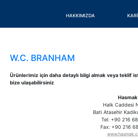
Toggle
HAKKIMIZDA
KAR
W.C. BRANHAM
Ürünlerimiz için daha detaylı bilgi almak veya teklif 
bize ulaşabilirsiniz
Hasmak
Halk Caddesi 
Bati Atasehir Kadik
Tel: +90 216 6
Fax: +90 216 6
www.hasmak.c