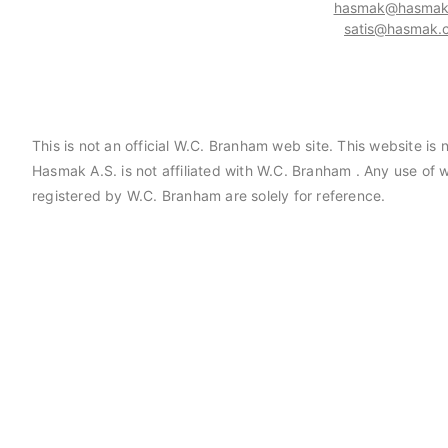
hasmak@hasmak.
satis@hasmak.c
This is not an official W.C. Branham web site. This website 
Hasmak A.S. is not affiliated with W.C. Branham . Any use o
aniels Manufacturing Corporation
Hasmak, Lester Electrical
registered by W.C. Branham are solely for reference.
MC) distribütörü seçildi. 02.04.2021
seçildi. 04.11.2019