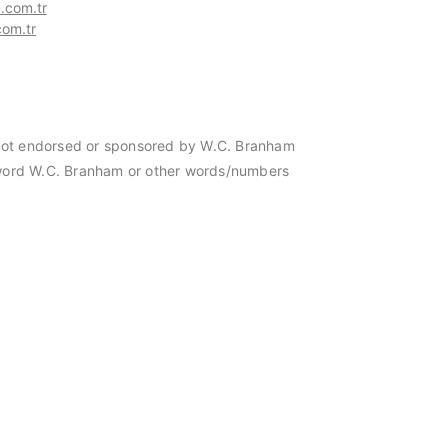
com.tr
om.tr
is not endorsed or sponsored by W.C. Branham
f word W.C. Branham or other words/numbers
 Türkiye distribütörü
Hasmak, Meisei Tools Türkiye distribüt
seçildi. 20.03.2023