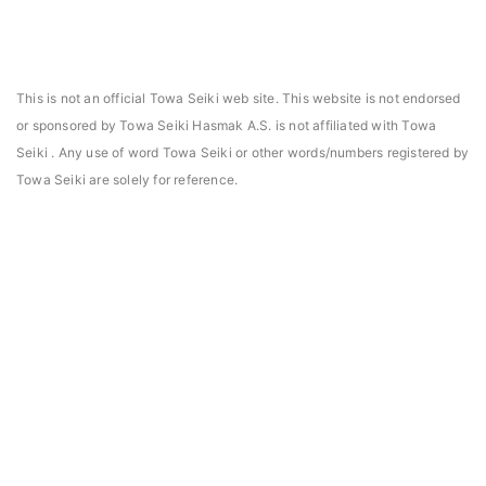
This is not an official Towa Seiki web site. This website is not endorsed
or sponsored by Towa Seiki Hasmak A.S. is not affiliated with Towa
Seiki . Any use of word Towa Seiki or other words/numbers registered by
Towa Seiki are solely for reference.
asmak, Daniels Manufacturing Corporation Türkiye
Hasmak, Lester Electr
DMC) distribütörü seçildi. 02.04.2021
seçildi. 04.11.2019