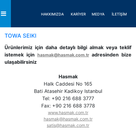
HAKKIMIZDA
KARİYER
MEDYA
İLETİŞİM
Toggle
TOWA SEIKI
Ürünlerimiz için daha detaylı bilgi almak veya teklif
istemek için
adresinden bize
hasmak@hasmak.com.tr
ulaşabilirsiniz
Hasmak
Halk Caddesi No 165
Bati Atasehir Kadikoy Istanbul
Tel: +90 216 688 3777
Fax: +90 216 688 3778
www.hasmak.com.tr
hasmak@hasmak.com.tr
satis@hasmak.com.tr