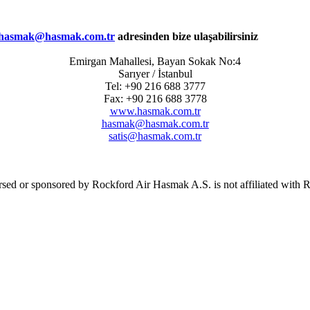
hasmak@hasmak.com.tr
adresinden bize ulaşabilirsiniz
Emirgan Mahallesi, Bayan Sokak No:4
Sarıyer / İstanbul
Tel: +90 216 688 3777
Fax: +90 216 688 3778
www.hasmak.com.tr
hasmak@hasmak.com.tr
satis@hasmak.com.tr
ndorsed or sponsored by Rockford Air Hasmak A.S. is not affiliated wit