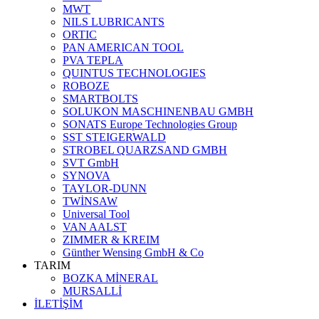
MWT
NILS LUBRICANTS
ORTIC
PAN AMERICAN TOOL
PVA TEPLA
QUINTUS TECHNOLOGIES
ROBOZE
SMARTBOLTS
SOLUKON MASCHINENBAU GMBH
SONATS Europe Technologies Group
SST STEIGERWALD
STROBEL QUARZSAND GMBH
SVT GmbH
SYNOVA
TAYLOR-DUNN
TWİNSAW
Universal Tool
VAN AALST
ZIMMER & KREIM
Günther Wensing GmbH & Co
TARIM
BOZKA MİNERAL
MURSALLİ
İLETİŞİM