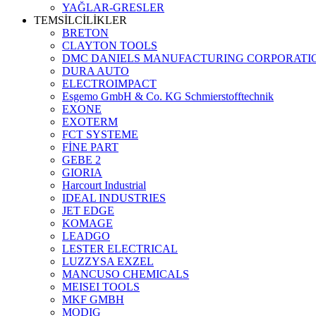
YAĞLAR-GRESLER
TEMSİLCİLİKLER
BRETON
CLAYTON TOOLS
DMC DANIELS MANUFACTURING CORPORATI
DURA AUTO
ELECTROIMPACT
Esgemo GmbH & Co. KG Schmierstofftechnik
EXONE
EXOTERM
FCT SYSTEME
FİNE PART
GEBE 2
GIORIA
Harcourt Industrial
IDEAL INDUSTRIES
JET EDGE
KOMAGE
LEADGO
LESTER ELECTRICAL
LUZZYSA EXZEL
MANCUSO CHEMICALS
MEISEI TOOLS
MKF GMBH
MODIG