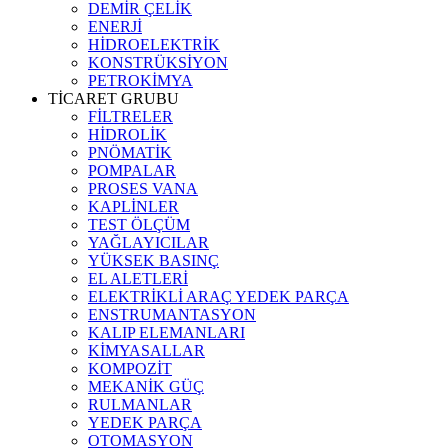
DEMİR ÇELİK
ENERJİ
HİDROELEKTRİK
KONSTRÜKSİYON
PETROKİMYA
TİCARET GRUBU
FİLTRELER
HİDROLİK
PNÖMATİK
POMPALAR
PROSES VANA
KAPLİNLER
TEST ÖLÇÜM
YAĞLAYICILAR
YÜKSEK BASINÇ
EL ALETLERİ
ELEKTRİKLİ ARAÇ YEDEK PARÇA
ENSTRUMANTASYON
KALIP ELEMANLARI
KİMYASALLAR
KOMPOZİT
MEKANİK GÜÇ
RULMANLAR
YEDEK PARÇA
OTOMASYON