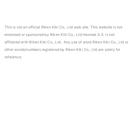
This is not an official Riken Kiki Co., Ltd web site. This website is not
endorsed or sponsored by Riken Kiki Co., Ltd Hasmak A.S. is not
affiliated with Riken Kiki Co., Ltd . Any use of word Riken Kiki Co., Ltd or
other words/numbers registered by Riken Kiki Co., Ltd are solely for
reference.
asmak, Daniels Manufacturing Corporation Türkiye
Hasmak, Lester Electr
DMC) distribütörü seçildi. 02.04.2021
seçildi. 04.11.2019