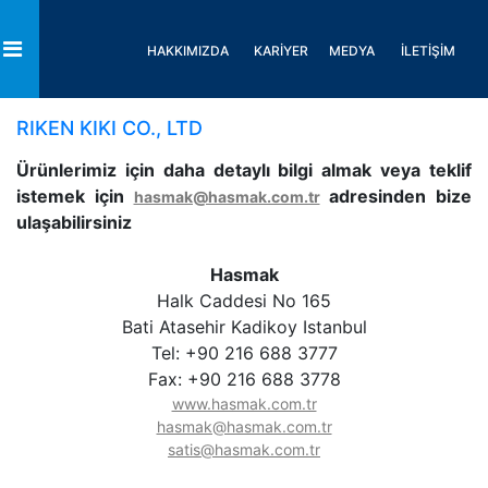
HAKKIMIZDA
KARİYER
MEDYA
İLETİŞİM
Toggle
RIKEN KIKI CO., LTD
Ürünlerimiz için daha detaylı bilgi almak veya teklif
istemek için
adresinden bize
hasmak@hasmak.com.tr
ulaşabilirsiniz
Hasmak
Halk Caddesi No 165
Bati Atasehir Kadikoy Istanbul
Tel: +90 216 688 3777
Fax: +90 216 688 3778
www.hasmak.com.tr
hasmak@hasmak.com.tr
satis@hasmak.com.tr