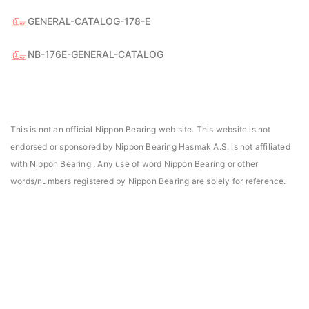
GENERAL-CATALOG-178-E
NB-176E-GENERAL-CATALOG
This is not an official Nippon Bearing web site. This website is not
asmak, Daniels Manufacturing Corporation Türkiye
Hasmak, Lester Electr
endorsed or sponsored by Nippon Bearing Hasmak A.S. is not affiliated
DMC) distribütörü seçildi. 02.04.2021
seçildi. 04.11.2019
with Nippon Bearing . Any use of word Nippon Bearing or other
words/numbers registered by Nippon Bearing are solely for reference.