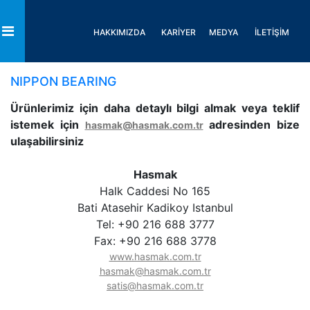
HAKKIMIZDA
KARİYER
MEDYA
İLETİŞİM
Toggle
NIPPON BEARING
Ürünlerimiz için daha detaylı bilgi almak veya teklif
istemek için
adresinden bize
hasmak@hasmak.com.tr
ulaşabilirsiniz
Hasmak
Halk Caddesi No 165
Bati Atasehir Kadikoy Istanbul
Tel: +90 216 688 3777
Fax: +90 216 688 3778
www.hasmak.com.tr
hasmak@hasmak.com.tr
satis@hasmak.com.tr