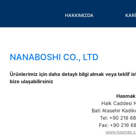
Toggle
HAKKIMIZDA
KAR
NANABOSHI CO., LTD
Ürünlerimiz için daha detaylı bilgi almak veya teklif 
bize ulaşabilirsiniz
Hasmak
Halk Caddesi 
Bati Atasehir Kadik
Tel: +90 216 6
Fax: +90 216 6
www.hasmak.c