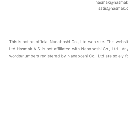
hasmak@hasmak.
satis@hasmak.c
This is not an official Nanaboshi Co., Ltd web site. This web
Ltd Hasmak A.S. is not affiliated with Nanaboshi Co., Ltd . A
aniels Manufacturing Corporation
Hasmak, Lester Electrical
words/numbers registered by Nanaboshi Co., Ltd are solely fo
MC) distribütörü seçildi. 02.04.2021
seçildi. 04.11.2019