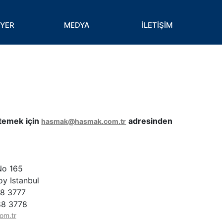
İYER
MEDYA
İLETİŞİM
istemek için
adresinden
hasmak@hasmak.com.tr
No 165
oy Istanbul
88 3777
88 3778
om.tr