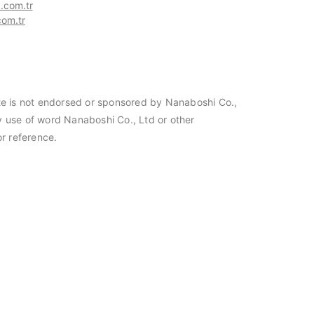
com.tr
om.tr
site is not endorsed or sponsored by Nanaboshi Co.,
ny use of word Nanaboshi Co., Ltd or other
 Türkiye distribütörü
Hasmak, Meisei Tools Türkiye distribüt
r reference.
seçildi. 20.03.2023