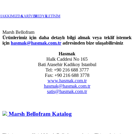
HAKKIMIZDA
KARİYER
MEDYA
İLETİŞİM
Marsh Bellofram
Ürünlerimiz için daha detaylı bilgi almak veya teklif istemek
için
hasmak@hasmak.com.tr
adresinden bize ulaşabilirsiniz
Hasmak
Halk Caddesi No 165
Bati Atasehir Kadikoy Istanbul
Tel: +90 216 688 3777
Fax: +90 216 688 3778
www.hasmak.com.tr
hasmak@hasmak.com.tr
satis@hasmak.com.tr
Marsh Bellofram Katalog