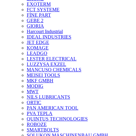
EXOTERM
FCT SYSTEME
FİNE PART
GEBE 2
GIORIA
Harcourt Industrial
IDEAL INDUSTRIES
JET EDGE
KOMAGE
LEADGO
LESTER ELECTRICAL
LUZZYSA EXZEL
MANCUSO CHEMICALS
MEISEI TOOLS
MKF GMBH
MODIG
MWT
NILS LUBRICANTS
ORTIC
PAN AMERICAN TOOL
PVA TEPLA
QUINTUS TECHNOLOGIES
ROBOZE
SMARTBOLTS
SOLUKON MASCHINENBAU GMBH