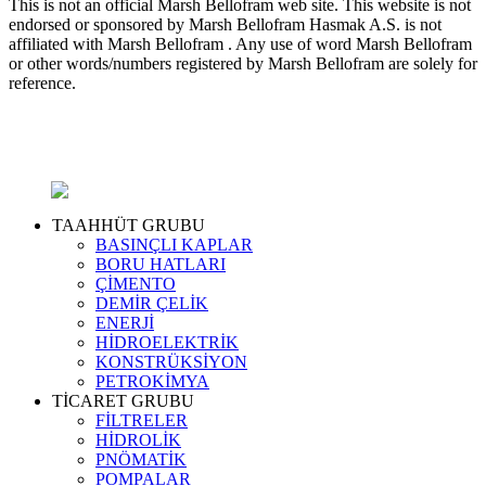
This is not an official Marsh Bellofram web site. This website is not
endorsed or sponsored by Marsh Bellofram Hasmak A.S. is not
affiliated with Marsh Bellofram . Any use of word Marsh Bellofram
or other words/numbers registered by Marsh Bellofram are solely for
reference.
TAAHHÜT GRUBU
BASINÇLI KAPLAR
BORU HATLARI
ÇİMENTO
DEMİR ÇELİK
ENERJİ
HİDROELEKTRİK
KONSTRÜKSİYON
PETROKİMYA
TİCARET GRUBU
FİLTRELER
HİDROLİK
PNÖMATİK
POMPALAR