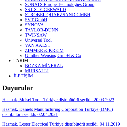
SONATS Europe Technologies Group
SST STEIGERWALD
STROBEL QUARZSAND GMBH
SVT GmbH
SYNOVA
TAYLOR-DUNN
TWİNSAW
Universal Tool
VAN AALST
ZIMMER & KREIM
Günther Wensing GmbH & Co
TARIM
BOZKA MİNERAL
MURSALLİ
İLETİŞİM
Duyurular
Hasmak, Meisei Tools Türkiye distribütörü seçildi. 20.03.2023
Hasmak, Daniels Manufacturing Corporation Türkiye (DMC)
distribütörü seçildi. 02.04.2021
Hasmak, Lester Electrical Türkiye distribütörü seçildi. 04.11.2019