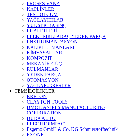
PROSES VANA
KAPLİNLER
TEST ÖLÇÜM
YAĞLAYICILAR
YÜKSEK BASINÇ
EL ALETLERİ
ELEKTRİKLİ ARAÇ YEDEK PARÇA
ENSTRUMANTASYON
KALIP ELEMANLARI
KİMYASALLAR
KOMPOZİT
MEKANİK GÜÇ
RULMANLAR
YEDEK PARÇA
OTOMASYON
YAĞLAR-GRESLER
TEMSİLCİLİKLER
BRETON
CLAYTON TOOLS
DMC DANIELS MANUFACTURING
CORPORATION
DURA AUTO
ELECTROIMPACT
Esgemo GmbH & Co. KG Schmierstofftechnik
EXONE