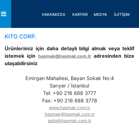
HAKKIMIZDA
KARİYER
MEDYA
İLETİŞİM
Toggle
KITO CORP.
Ürünlerimiz için daha detaylı bilgi almak veya teklif
istemek için
adresinden bize
hasmak@hasmak.com.tr
ulaşabilirsiniz
Emirgan Mahallesi, Bayan Sokak No:4
Sarıyer / İstanbul
Tel: +90 216 688 3777
Fax: +90 216 688 3778
www.hasmak.com.tr
hasmak@hasmak.com.tr
satis@hasmak.com.tr