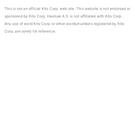
This is not an official Kito Corp. web site. This website is not endorsed or
sponsored by Kito Corp. Hasmak A.S. is not affiliated with Kito Corp. .
Any use of word Kito Corp. or other words/numbers registered by Kito
Corp. are solely for reference.
asmak, Daniels Manufacturing Corporation Türkiye
Hasmak, Lester Electr
DMC) distribütörü seçildi. 02.04.2021
seçildi. 04.11.2019