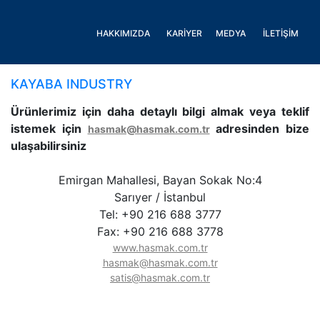
HAKKIMIZDA
KARİYER
MEDYA
İLETİŞİM
KAYABA INDUSTRY
Ürünlerimiz için daha detaylı bilgi almak veya teklif
istemek için
adresinden bize
hasmak@hasmak.com.tr
ulaşabilirsiniz
Emirgan Mahallesi, Bayan Sokak No:4
Sarıyer / İstanbul
Tel: +90 216 688 3777
Fax: +90 216 688 3778
www.hasmak.com.tr
hasmak@hasmak.com.tr
satis@hasmak.com.tr