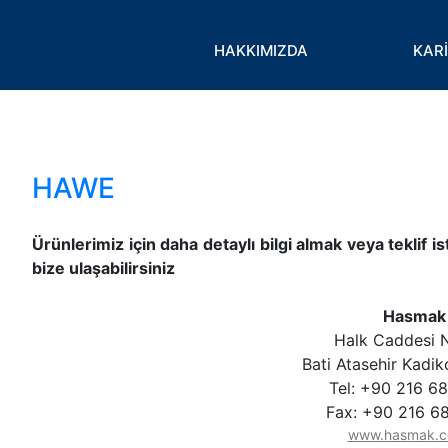
Toggle
HAKKIMIZDA
KAR
HAWE
Ürünlerimiz için daha detaylı bilgi almak veya teklif 
bize ulaşabilirsiniz
Hasmak
Halk Caddesi 
Bati Atasehir Kadik
Tel: +90 216 6
Fax: +90 216 6
www.hasmak.c