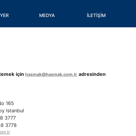
İYER
MEDYA
İLETİŞİM
istemek için
adresinden
hasmak@hasmak.com.tr
No 165
oy Istanbul
88 3777
88 3778
om.tr