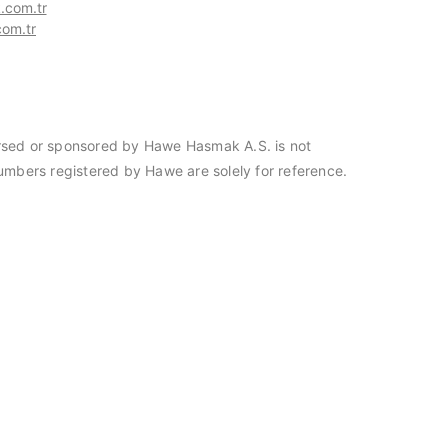
com.tr
om.tr
dorsed or sponsored by Hawe Hasmak A.S. is not
umbers registered by Hawe are solely for reference.
 Türkiye distribütörü
Hasmak, Meisei Tools Türkiye distribüt
seçildi. 20.03.2023