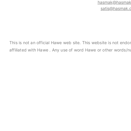
hasmak@hasmak.
satis@hasmak.c
This is not an official Hawe web site. This website is not en
affiliated with Hawe . Any use of word Hawe or other words/n
aniels Manufacturing Corporation
Hasmak, Lester Electrical
MC) distribütörü seçildi. 02.04.2021
seçildi. 04.11.2019