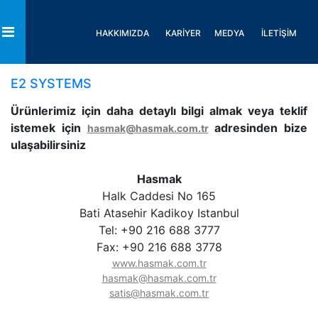
HAKKIMIZDA
KARİYER
MEDYA
İLETİŞİM
Toggle
E2 SYSTEMS
Ürünlerimiz için daha detaylı bilgi almak veya teklif
istemek için
adresinden bize
hasmak@hasmak.com.tr
ulaşabilirsiniz
Hasmak
Halk Caddesi No 165
Bati Atasehir Kadikoy Istanbul
Tel: +90 216 688 3777
Fax: +90 216 688 3778
www.hasmak.com.tr
hasmak@hasmak.com.tr
satis@hasmak.com.tr