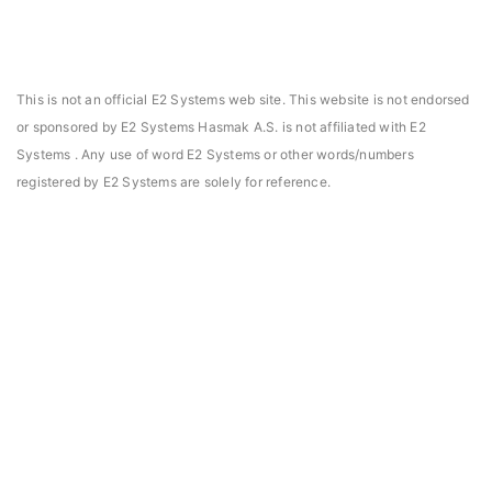
This is not an official E2 Systems web site. This website is not endorsed
or sponsored by E2 Systems Hasmak A.S. is not affiliated with E2
Systems . Any use of word E2 Systems or other words/numbers
registered by E2 Systems are solely for reference.
asmak, Daniels Manufacturing Corporation Türkiye
Hasmak, Lester Electr
DMC) distribütörü seçildi. 02.04.2021
seçildi. 04.11.2019