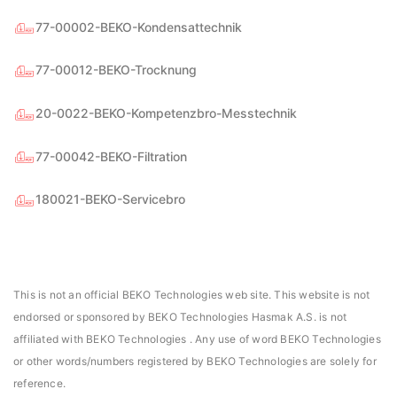
77-00002-BEKO-Kondensattechnik
77-00012-BEKO-Trocknung
20-0022-BEKO-Kompetenzbro-Messtechnik
77-00042-BEKO-Filtration
asmak, Daniels Manufacturing Corporation Türkiye
Hasmak, Lester Electr
DMC) distribütörü seçildi. 02.04.2021
seçildi. 04.11.2019
180021-BEKO-Servicebro
This is not an official BEKO Technologies web site. This website is not
endorsed or sponsored by BEKO Technologies Hasmak A.S. is not
affiliated with BEKO Technologies . Any use of word BEKO Technologies
or other words/numbers registered by BEKO Technologies are solely for
reference.