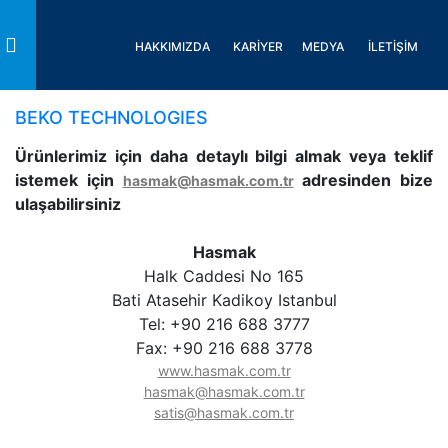
HAKKIMIZDA
KARİYER
MEDYA
İLETİŞİM
Toggle
BEKO TECHNOLOGIES
Ürünlerimiz için daha detaylı bilgi almak veya teklif
istemek için
adresinden bize
hasmak@hasmak.com.tr
ulaşabilirsiniz
Hasmak
Halk Caddesi No 165
Bati Atasehir Kadikoy Istanbul
Tel: +90 216 688 3777
Fax: +90 216 688 3778
www.hasmak.com.tr
hasmak@hasmak.com.tr
satis@hasmak.com.tr