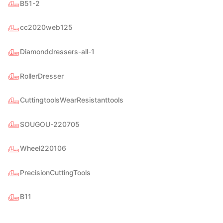
B51-2
cc2020web125
Diamonddressers-all-1
RollerDresser
asmak, Daniels Manufacturing Corporation Türkiye
Hasmak, Lester Electr
CuttingtoolsWearResistanttools
DMC) distribütörü seçildi. 02.04.2021
seçildi. 04.11.2019
SOUGOU-220705
Wheel220106
PrecisionCuttingTools
B11