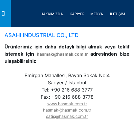
HAKKIMIZDA
KARİYER
MEDYA
İLETİŞİM
Toggle
ASAHI INDUSTRIAL CO., LTD
Ürünlerimiz için daha detaylı bilgi almak veya teklif
istemek için
adresinden bize
hasmak@hasmak.com.tr
ulaşabilirsiniz
Emirgan Mahallesi, Bayan Sokak No:4
Sarıyer / İstanbul
Tel: +90 216 688 3777
Fax: +90 216 688 3778
www.hasmak.com.tr
hasmak@hasmak.com.tr
satis@hasmak.com.tr