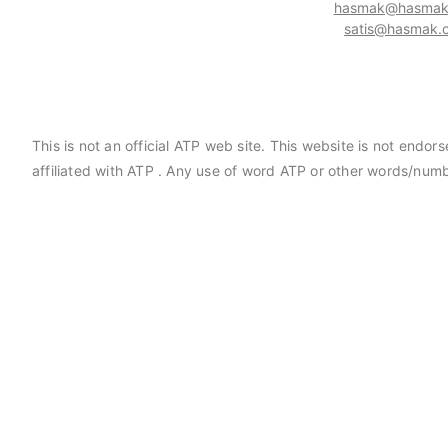
hasmak@hasmak.
satis@hasmak.c
This is not an official ATP web site. This website is not end
affiliated with ATP . Any use of word ATP or other words/numb
aniels Manufacturing Corporation
Hasmak, Lester Electrical
MC) distribütörü seçildi. 02.04.2021
seçildi. 04.11.2019