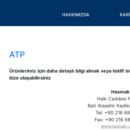
Toggle
HAKKIMIZDA
KAR
ATP
Ürünlerimiz için daha detaylı bilgi almak veya teklif 
bize ulaşabilirsiniz
Hasmak
Halk Caddesi 
Bati Atasehir Kadik
Tel: +90 216 6
Fax: +90 216 6
www.hasmak.c