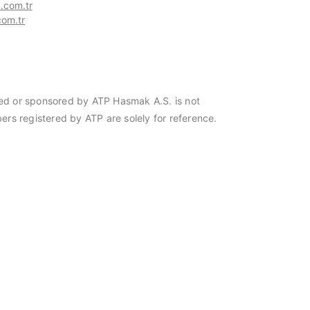
com.tr
om.tr
orsed or sponsored by ATP Hasmak A.S. is not
ers registered by ATP are solely for reference.
 Türkiye distribütörü
Hasmak, Meisei Tools Türkiye distribüt
seçildi. 20.03.2023