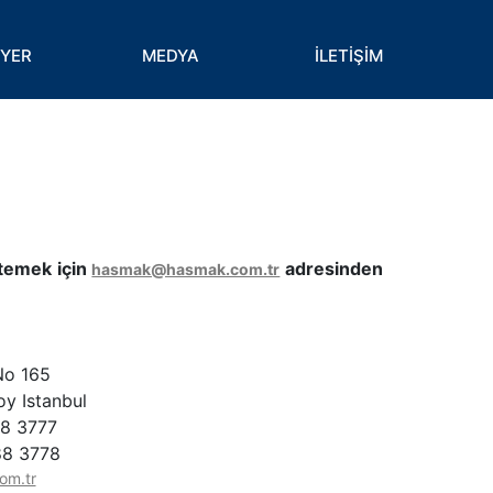
İYER
MEDYA
İLETİŞİM
istemek için
adresinden
hasmak@hasmak.com.tr
No 165
oy Istanbul
88 3777
88 3778
om.tr