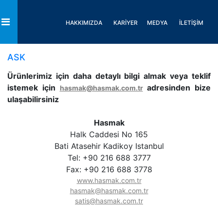
HAKKIMIZDA
KARİYER
MEDYA
İLETİŞİM
Toggle
ASK
Ürünlerimiz için daha detaylı bilgi almak veya teklif
istemek için
adresinden bize
hasmak@hasmak.com.tr
ulaşabilirsiniz
Hasmak
Halk Caddesi No 165
Bati Atasehir Kadikoy Istanbul
Tel: +90 216 688 3777
Fax: +90 216 688 3778
www.hasmak.com.tr
hasmak@hasmak.com.tr
satis@hasmak.com.tr