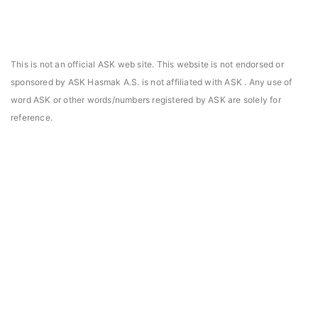
This is not an official ASK web site. This website is not endorsed or
sponsored by ASK Hasmak A.S. is not affiliated with ASK . Any use of
word ASK or other words/numbers registered by ASK are solely for
reference.
asmak, Daniels Manufacturing Corporation Türkiye
Hasmak, Lester Electr
DMC) distribütörü seçildi. 02.04.2021
seçildi. 04.11.2019